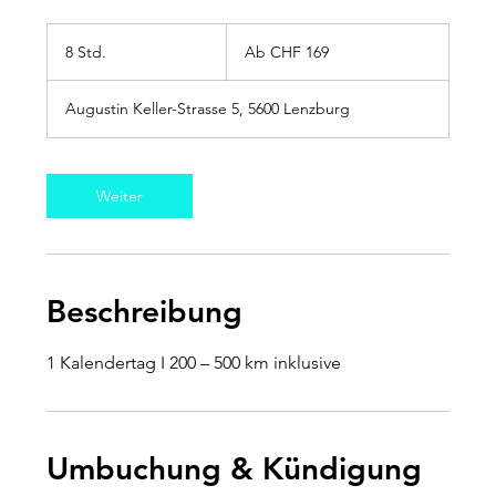
Ab
169
8 Std.
8
Ab CHF 169
Schweizer
Franken
S
t
Augustin Keller-Strasse 5, 5600 Lenzburg
d
.
Weiter
Beschreibung
1 Kalendertag I 200 – 500 km inklusive
Umbuchung & Kündigung